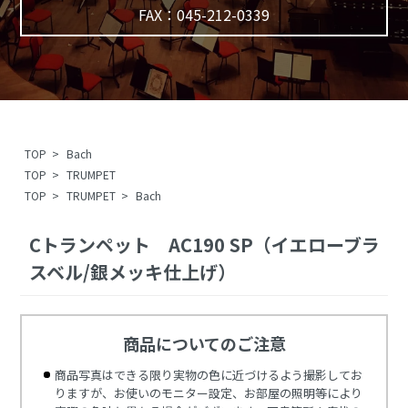
FAX：045-212-0339
TOP
>
Bach
TOP
>
TRUMPET
TOP
>
TRUMPET
>
Bach
Cトランペット AC190 SP（イエローブラ
スベル/銀メッキ仕上げ）
商品についてのご注意
商品写真はできる限り実物の色に近づけるよう撮影してお
りますが、お使いのモニター設定、お部屋の照明等により