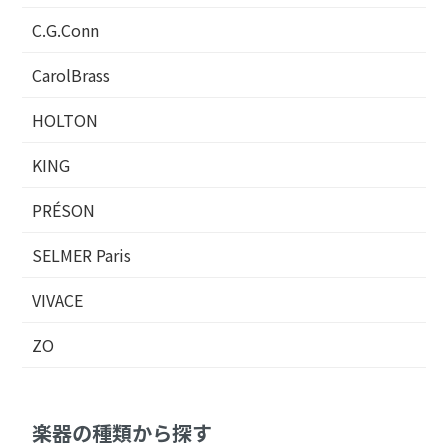
C.G.Conn
CarolBrass
HOLTON
KING
PRÉSON
SELMER Paris
VIVACE
ZO
楽器の種類から探す